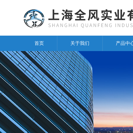
首页
关于我们
产品中