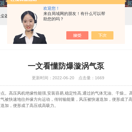
欢迎您！
来自局域网的朋友！有什么可以帮
吸尘器，工业集尘机，减速机，电机
助您的吗？
一文看懂防爆漩涡气泵
更新时间：2022-06-20 点击量：
1669
点。高压风机绝缘性能强,安装容易,稳定性高,通过的气体无油、干燥,
空气被快速地往外缘方向运动，传转输能量，风压被快速迭加，便形成了
速迭加，便形成了高压或高吸力。