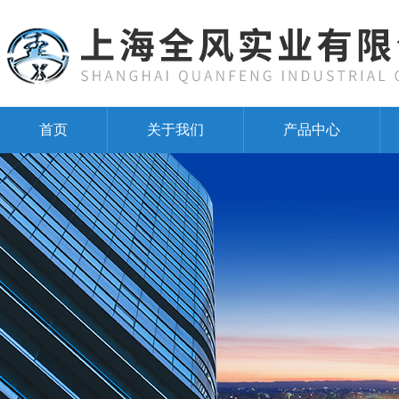
首页
关于我们
产品中心