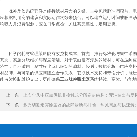
脉冲反吹系统部件是维持滤材寿命的关键。主要包括脉冲阀膜片、电磁
应根据制造商的建议和实际动作次数来预估。可以建立运行时间或脉冲动
响吸力并浪费能源，应在日常点检中关注其完整性，定期更换。
科学的耗材管理策略能有效控制成本。首先，推行标准化与集中采购。
其次，实施分级维护与深度清洁。对于表面覆有浮灰的滤材，可在达到更
济性，且不适用于粘性粉尘或已板结的滤材。较后，数据分析与供应商协
材品牌。与可靠的供应商建立合作关系，获取技术支持和寿命分析，能进
能有效控制维护支出，更能确保
工业脉冲吸尘器
系统持续、高效、节能地
上一条：
上海全风中压鼓风机非接触式分段密封结构：无油输出与易
下一条：
激光切割烟雾除尘器的故障诊断与排除：常见问题与快速解