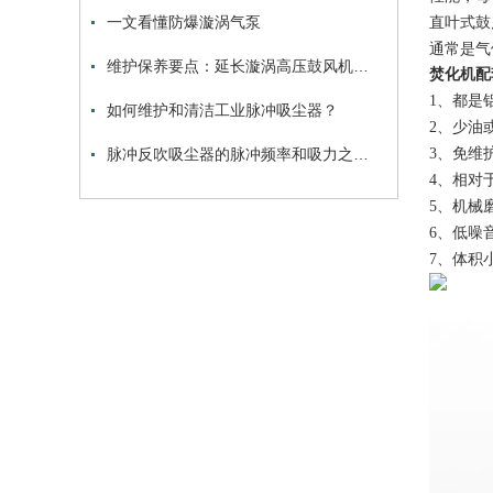
一文看懂防爆漩涡气泵
直叶式鼓
通常是气
维护保养要点：延长漩涡高压鼓风机使用寿命
焚化机配
1、都是
如何维护和清洁工业脉冲吸尘器？
2、少油
脉冲反吹吸尘器的脉冲频率和吸力之间的关系是什么？
3、免维
4、相对
5、机械
6、低噪
7、体积