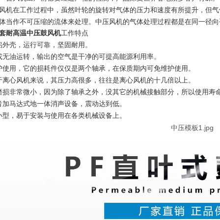
风机在工作过程中，虽然叶轮的旋转对气体的压力和速度有所提升，但气
体当作不可压缩的流体来处理。中压风机的气体处理过程都是在同一径向
套耐高温中压鼓风机
工作特点
铝外壳，运行可靠，坚固耐用。
或无油运转，输出的空气是干净的可提高能源利用率。
护使用，它的损耗件仅仅是两个轴承，在保质期内可免维护使用。
于离心风机来说，其压力高很多，往往是离心风机的十几倍以上。
磨损非常微小，因为除了轴承之外，没其它的机械接触部分，所以使用寿
音加马达式地一体消声设备，震动达到低。
小型，易于安装与使用在各类机械设备上。