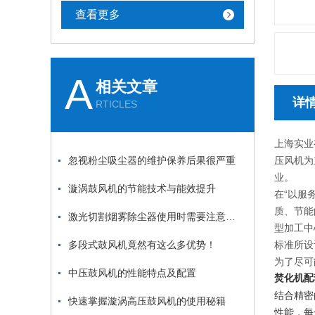
查看更多
A
相关文章
详
RTICLES
上海实业
忽视粉尘吸尘器的维护保养后果很严重
压风机为
业。
漩涡鼓风机的节能技术与能效提升
在“以服
质、节能
激光切割烟雾除尘器使用时需要注意哪些要点？
型加工中
多段式鼓风机竟然有这么多优势！
标准所设
为了尽可
中压鼓风机的性能特点及配置
焚化机配
结合精密
快速掌握漩涡高压鼓风机的使用秘籍
性能，每