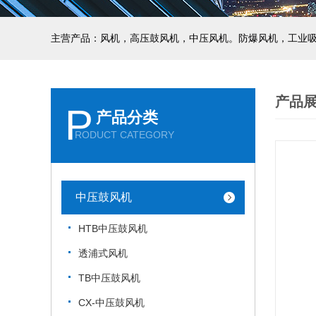
主营产品：风机，高压鼓风机，中压风机。防爆风机，工业
产品
P
产品分类
RODUCT CATEGORY
中压鼓风机
HTB中压鼓风机
透浦式风机
TB中压鼓风机
CX-中压鼓风机