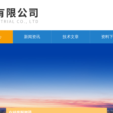
心
新闻资讯
技术文章
资料