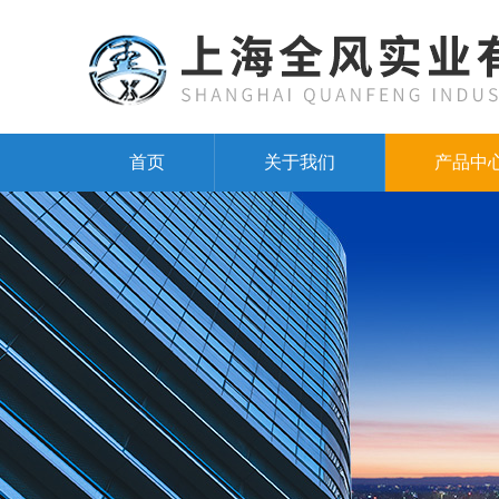
首页
关于我们
产品中