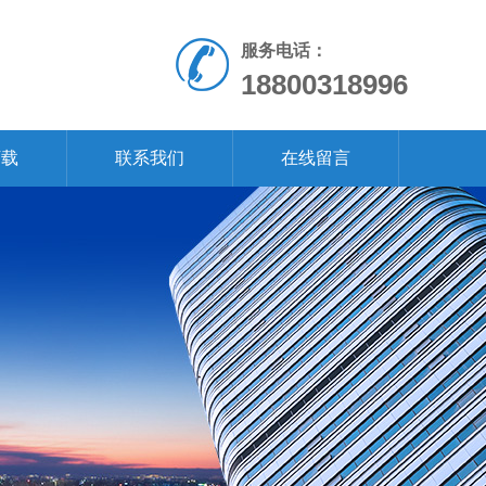
服务电话：
18800318996
下载
联系我们
在线留言