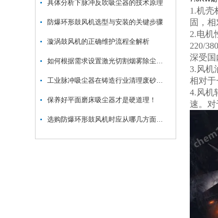
具体分析下脉冲反吹吸尘器的技术原理
1.机
固，相
防爆环形鼓风机选型与安装的关键步骤
2.电
漩涡鼓风机的正确维护流程全解析
220/
深受国
如何根据需求设置激光切割烟雾除尘器的参数？
3.风
相对于
工业脉冲吸尘器在铸造行业清理废砂、金属毛刺中的应用
4.风
保养好平面磨床吸尘器才是硬道理！
速。对
选购防爆环形鼓风机时应从哪几方面考虑？