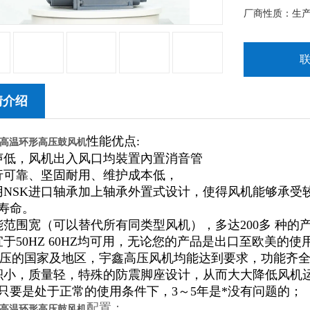
厂商性质：生
情介绍
性能优点:
W耐高温环形高压鼓风机
声
低
，风机出入风口均裝置內置消音管
行可靠、坚固耐用、维护成本低，
用NSK进口轴承加上轴承外置式设计，使得风机能够承
寿命。
能范围宽（可以替代所有同类型风机），多达200多 种
宜于50HZ 60HZ均可用，无论您的产品是出口至欧美的
z电压的国家及地区，宇鑫高压风机均能达到要求，功能齐
积小，质量轻，特殊的防震脚座设计，从而大大降低风机
只要是处于正常的使用条件下，3～5年是*没有问题的；
配置：
W耐高温环形高压鼓风机