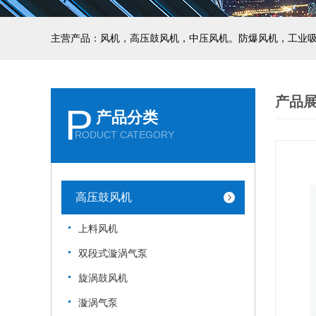
主营产品：风机，高压鼓风机，中压风机。防爆风机，工业
产品
P
产品分类
RODUCT CATEGORY
高压鼓风机
上料风机
双段式漩涡气泵
旋涡鼓风机
漩涡气泵