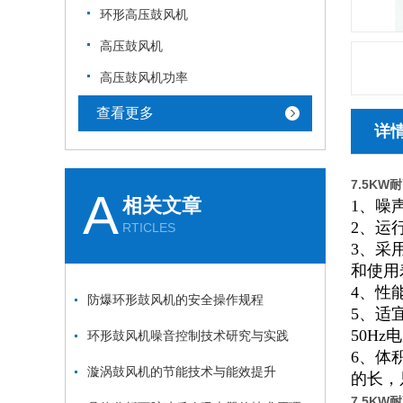
环形高压鼓风机
高压鼓风机
高压鼓风机功率
查看更多
详
7.5K
A
相关文章
1、噪
2、运
RTICLES
3、采
和使用
4、性
防爆环形鼓风机的安全操作规程
5、适
50H
环形鼓风机噪音控制技术研究与实践
6、体
漩涡鼓风机的节能技术与能效提升
的长，
7.5K