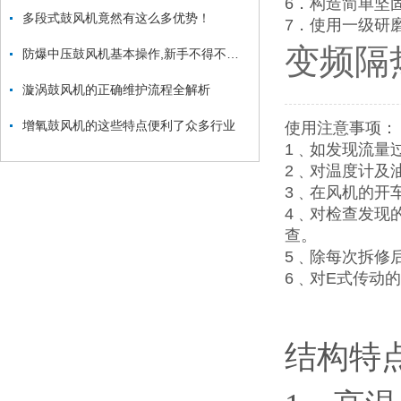
6．构造简单坚
多段式鼓风机竟然有这么多优势！
7．使用一级研
变频隔
防爆中压鼓风机基本操作,新手不得不看！
漩涡鼓风机的正确维护流程全解析
增氧鼓风机的这些特点便利了众多行业
使用注意事项：
1﹑如发现流量
2﹑对温度计及
3﹑在风机的开
4﹑对检查发现
查。
5﹑除每次拆修
6﹑对E式传动的
结构特