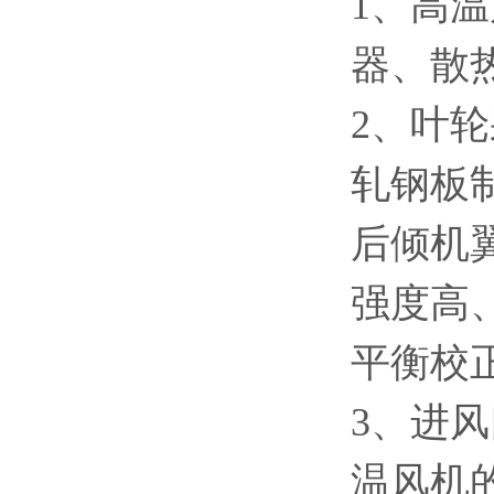
1、高
器、散
2、叶
轧钢板
后倾机
强度高
平衡校
3、进
温风机