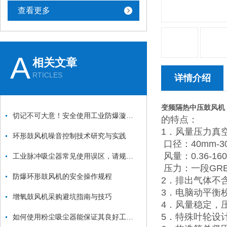
查看更多
A
相关文章
RTICLES
详情介绍
变频隔热中压鼓风机
切记不可大意！安全使用工业防爆漩涡气泵
的特点：
1．风量压力真
环形鼓风机噪音控制技术研究与实践
口径：40mm-300m
风量：0.36-160m
工业脉冲吸尘器常见使用误区，请规避！
压力：一段GRB型可
防爆环形鼓风机的安全操作规程
2．排出气体不
3．电脑动平衡
增氧鼓风机采购避坑指南与技巧
4．风量稳定，
5．特殊叶轮设
如何使用粉尘吸尘器能保证其良好工作状态？