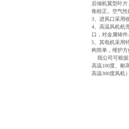
后倾机翼型叶片
衡校正。空气性
3、进风口采用
4、高温风机机
口，对金属铸件
5、其电机采用
构简单，维护方
我公司可根据来
高温100度、耐
高温300度风机