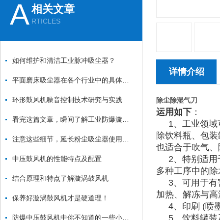
A
相关文章
RTICLES
如何维护和清洁工业脉冲吸尘器？
详情介绍
平面磨床吸尘器在各个行业中的具体应用
环形鼓风机噪音控制技术研究与实践
除尘除湿气刀
运用如下
：
看完这篇文章，瞬间了解工业防爆漩涡气泵了
1、工业领域可
除饮料瓶、包装
注意这些细节，延长粉尘吸尘器使用寿命
也适合于吹气、
2、特别适用于
中压鼓风机的性能特点及配置
多种工序中的除
结合原理和特点了解漩涡鼓风机
3、可用于有害
加热、解冻与高
保养好漩涡鼓风机才是硬道理！
4、印刷 (喷
5、饮料罐装及
防爆中压鼓风机中你不知道的一些小细节