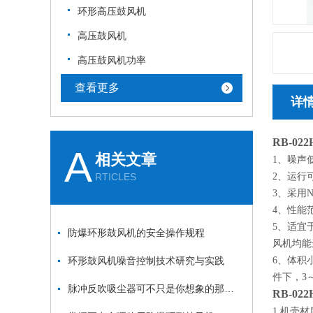
环形高压鼓风机
高压鼓风机
高压鼓风机功率
查看更多
详
RB-0
A
相关文章
1、噪声
RTICLES
2、运行
3、采用
4、性能
5、适宜
防爆环形鼓风机的安全操作规程
风机均能
环形鼓风机噪音控制技术研究与实践
6、体积
件下，3
脉冲反吹吸尘器可不只是你想象的那么简单
RB-0
1.机壳