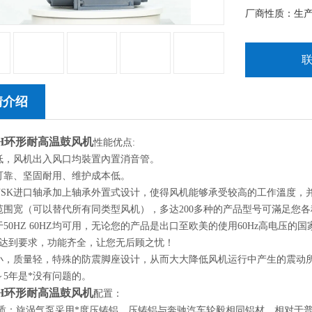
厂商性质：生
情介绍
22H环形耐高温鼓风机
性能优点:
低，风机出入风口均裝置內置消音管。
可靠、坚固耐用、维护成本低。
NSK进口轴承加上轴承外置式设计，使得风机能够承受较高的工作溫度，
范围宽（可以替代所有同类型风机），多达200多种的产品型号可滿足您
于50HZ 60HZ均可用，无论您的产品是出口至欧美的使用60Hz高电压
达到要求，功能齐全，让您无后顾之忧！
小，质量轻，特殊的防震脚座设计，从而大大降低风机运行中产生的震动
～5年是*没有问题的。
22H环形耐高温鼓风机
配置：
材质：旋涡气泵采用*度压铸铝，压铸铝与奔驰汽车轮毅相同铝材，相对于