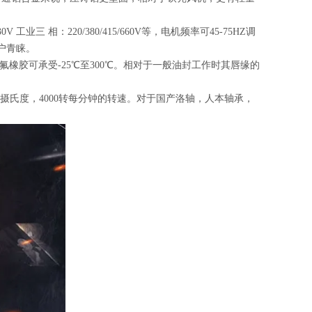
三 相：220/380/415/660V等，电机频率可45-75HZ调
户青睐。
用氟橡胶可承受-25℃至300℃。相对于一般油封工作时其唇缘的
0摄氏度，4000转每分钟的转速。对于国产洛轴，人本轴承，