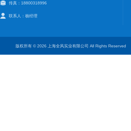
传真：18800318996
联系人：杨经理
版权所有 © 2026 上海全风实业有限公司 All Rights Reserve