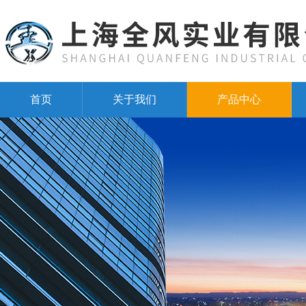
首页
关于我们
产品中心