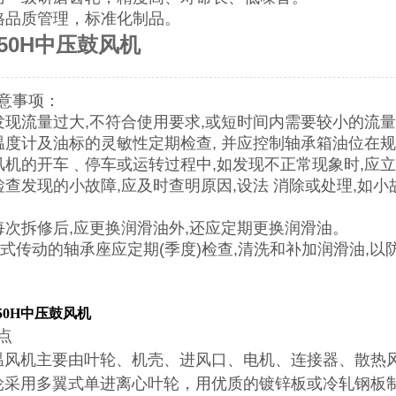
格品质管理，标准化制品。
150H中压鼓风机
意事项：
发现流量过大,不符合使用要求,或短时间内需要较小的流
温度计及油标的灵敏性定期检查, 并应控制轴承箱油位在
风机的开车﹑停车或运转过程中,如发现不正常现象时,应
检查发现的小故障,应及时查明原因,设法 消除或处理,如
每次拆修后,应更换润滑油外,还应定期更换润滑油。
E式传动的轴承座应定期(季度)检查,清洗和补加润滑油,以
点
温风机主要由叶轮、机壳、进风口、电机、连接器、散热
轮采用多翼式单进离心叶轮，用优质的镀锌板或冷轧钢板