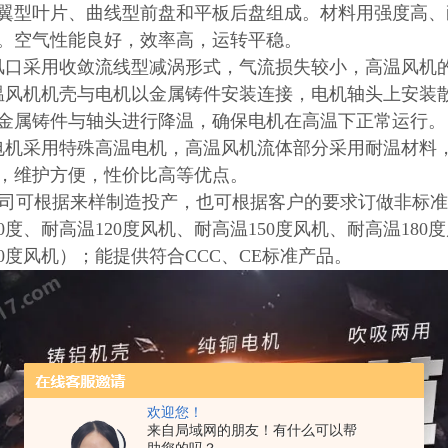
翼型叶片、曲线型前盘和平板后盘组成。材料用强度高、
。空气性能良好，效率高，运转平稳。
风口采用收敛流线型减涡形式，气流损失较小，高温风机
温风机机壳与电机以金属铸件安装连接，电机轴头上安装
金属铸件与轴头进行降温，确保电机在高温下正常运行。
电机采用特殊高温电机，高温风机流体部分采用耐温材料
，维护方便，性价比高等优点。
可根据来样制造投产，也可根据客户的要求订做非标准品
00度、耐高温120度风机、耐高温150度风机、耐高温180
00度风机）；能提供符合CCC、CE标准产品。
欢迎您！
来自局域网的朋友！有什么可以帮