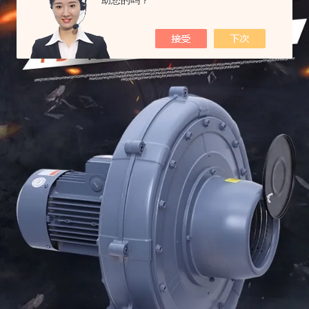
助您的吗？