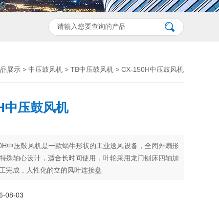
品展示
>
中压鼓风机
>
TB中压鼓风机
> CX-150H中压鼓风机
50H中压鼓风机
150H中压鼓风机是一款蜗牛形状的工业送风设备，全闭外扇形
特殊轴心设计，适合长时间使用，叶轮采用龙门刨床四轴加
工完成，人性化的立的风叶连接盘
08-03