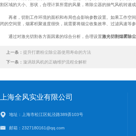
割区域的大小、形状，合理计算所需的风量，将除尘器的抽气风机转速或
再者，切割工作环境的面积和布局也会影响参数设置。如果工作空间较
闭的空间里，烟雾积聚速度很快，就需要将烟尘收集效率、过滤风速等参
通过对激光切割各方面因素的综合分析，合理设置
激光切割烟雾除尘
上一条：
提升打磨粉尘除尘器使用寿命的方法
下一条：
漩涡鼓风机的正确维护流程全解析
上海全风实业有限公司
地址：上海市松江区虬泾路389弄103号
邮箱：2327180161@qq.com