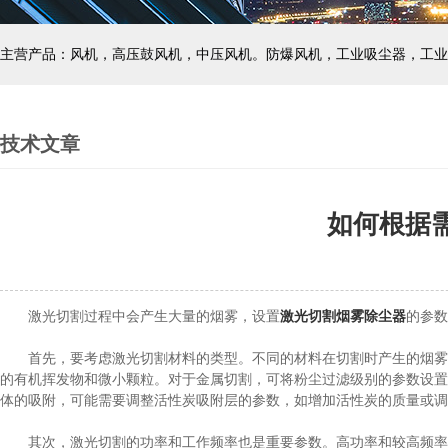
主营产品：风机，高压鼓风机，中压风机。防爆风机，工业吸尘器，工业
技术文章
如何根据
激光切割过程中会产生大量的烟雾，设置
激光切割烟雾除尘器
的参数
首先，要考虑激光切割材料的类型。不同的材料在切割时产生的烟雾成
的有机挥发物和微小颗粒。对于金属切割，可将粉尘过滤级别的参数设置
体的吸附，可能需要调整活性炭吸附层的参数，如增加活性炭的质量或调
其次，激光切割的功率和工作频率也是重要参数。高功率和较高频率的