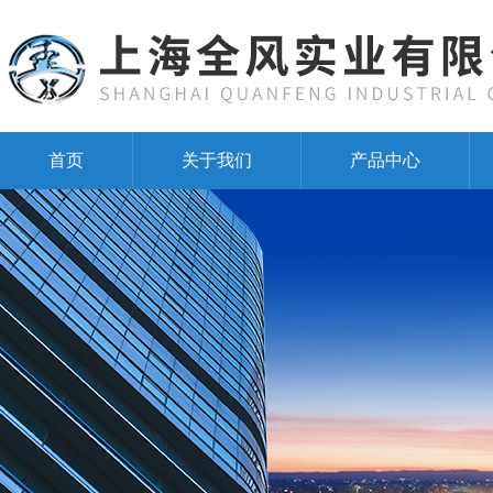
首页
关于我们
产品中心