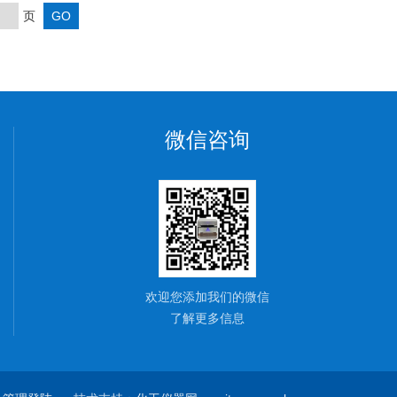
页
微信咨询
欢迎您添加我们的微信
了解更多信息