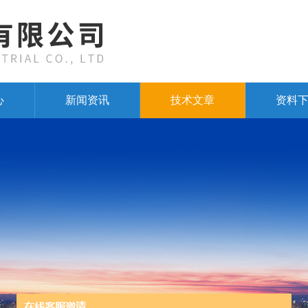
心
新闻资讯
技术文章
资料