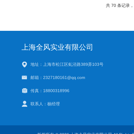
共 70 条记录，
上海全风实业有限公司
地址：上海市松江区虬泾路389弄103号
邮箱：2327180161@qq.com
传真：18800318996
联系人：杨经理