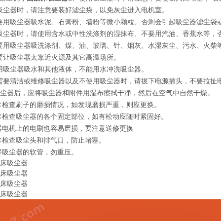
吸尘器时，请注意要装好滤尘袋，以免灰尘进入电机室。
要用吸尘器吸水泥、石膏粉、墙粉等微小颗粒、否则会引起吸尘器滤尘袋
吸尘器时，请使用含水或中性洗涤剂的湿抹布、不要用汽油、香蕉水等，
要用吸尘器吸洗涤剂、煤、油、玻璃、针、烟灰、水湿灰尘、污水、火柴
要让吸尘器太靠近火源及其它高温场所。
用吸尘器吸水和其他液体，不能用水冲洗吸尘器。
需要清洁或维修吸尘器以及不使用吸尘器时，请拔下电源插头，不要拉扯
完吸尘器后，应将吸尘器和附件用湿布擦拭干净，然后在空气中自然干燥。
经常检查刷子的磨损情况，如发现磨损严重，则应更换。
经常检查吸尘器的各个固定部位，如有松动应随时紧固好。
尘器电机上的电刷也容易磨损，要注意送修更换
经常检查吸尘头和排气口，防止堵塞。
护好吸尘器的软管，勿重压。