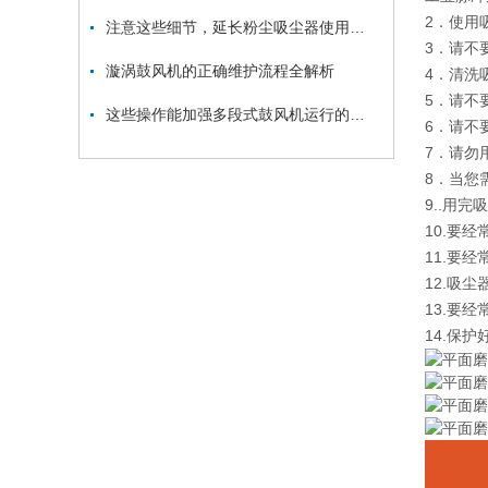
2．使用
注意这些细节，延长粉尘吸尘器使用寿命
3．请不
漩涡鼓风机的正确维护流程全解析
4．清洗
5．请不
这些操作能加强多段式鼓风机运行的稳定性
6．请不
7．请勿
8．当您
9..用
10.要
11.要
12.吸
13.要
14.保