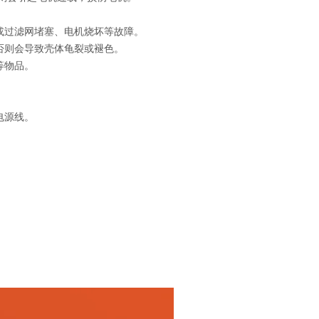
或过滤网堵塞、电机烧坏等故障。
否则会导致壳体龟裂或褪色。
等物品。
电源线。