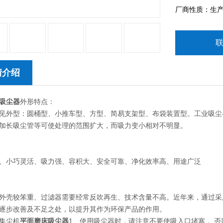
厂商性质：生
情介绍
吸尘器
外形特点：
见外型：圆桶型、小推车型、方型、简易支架型、布袋装置型。工业吸尘
加长吸尘管等可使处理的范围扩大，而吸力变小相对不明显。
、小巧灵活、吸力强、容积大、安全可靠、净化效率高、用途广泛
外壳较笨重、过滤器需要经常反吹再生、技术含量不高。近年来，通过采
逐步改善及不足之处，以提升其作为环保产品的作用。
集尘机
平面磨床吸尘器
1、使用吸尘器时，请注意不要使吸入口堵塞， 