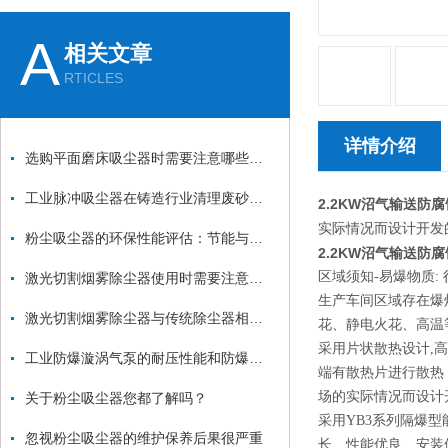
A
相关文章
RTICLES
详情介绍
选购平面磨床吸尘器时需要注意哪些方面？
工业脉冲吸尘器在铸造行业清理废砂、金属毛刺中的应用
2.2KW沼气输送防
实际情况而设计开发
粉尘吸尘器的环保性能评估：节能与减排
2.2KW沼气输送防
区域须知-易爆物质:
激光切割烟雾除尘器使用时需要注意哪些要点？
生产车间区域存在爆炸
激光切割烟雾除尘器与传统除尘器相比有哪些优势？
花、静电火花、高温
采用片状散热设计,
工业防爆漩涡气泵的耐压性能和防爆性能如何测试？
端有散热片进行散热
场的实际情况而设计
关于粉尘吸尘器您都了解吗？
采用YB3系列隔爆
忽视粉尘吸尘器的维护保养后果很严重
长、性能优良、安装使