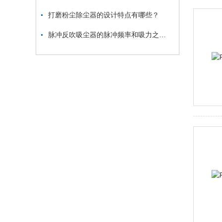
打磨粉尘除尘器的设计特点有哪些？
脉冲反吹吸尘器的脉冲频率和吸力之间的关系是什么？