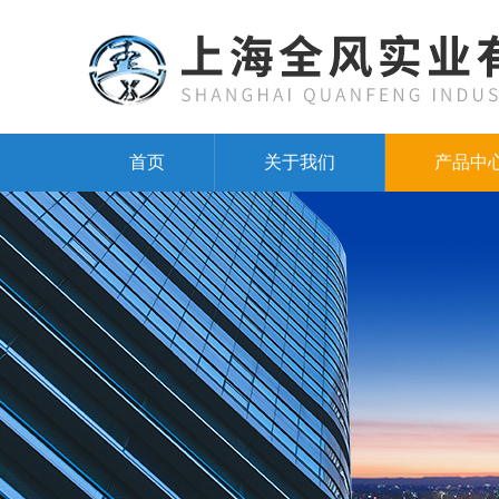
首页
关于我们
产品中