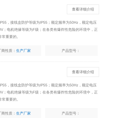
查看详细介绍
P55，接线盒防护等级为IP55；额定频率为50Hz，额定电压
660/140V；电机绝缘等级为F级；在各类有爆炸性危险的环境中，正
非常重要的。
厂商性质：
生产厂家
产品型号：
查看详细介绍
P55，接线盒防护等级为IP55；额定频率为50Hz，额定电压
660/140V；电机绝缘等级为F级；在各类有爆炸性危险的环境中，正
非常重要的。
厂商性质：
生产厂家
产品型号：