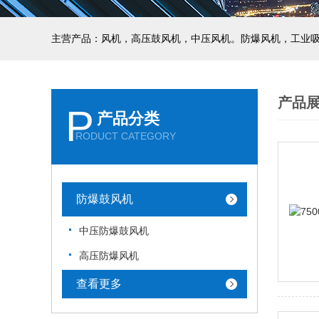
主营产品：风机，高压鼓风机，中压风机。防爆风机，工业
产品
P
产品分类
RODUCT CATEGORY
防爆鼓风机
中压防爆鼓风机
高压防爆风机
查看更多