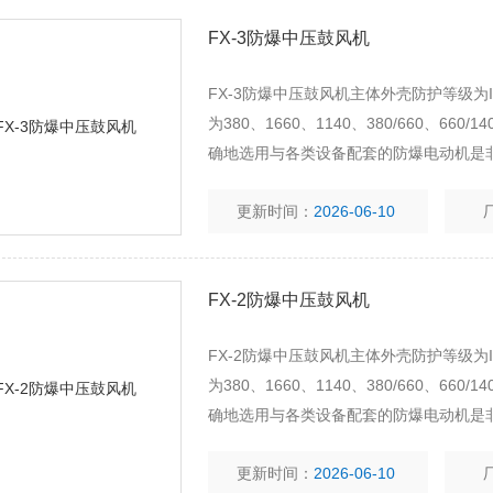
FX-3防爆中压鼓风机
FX-3防爆中压鼓风机主体外壳防护等级为I
为380、1660、1140、380/660、
确地选用与各类设备配套的防爆电动机是
更新时间：
2026-06-10
FX-2防爆中压鼓风机
FX-2防爆中压鼓风机主体外壳防护等级为I
为380、1660、1140、380/660、
确地选用与各类设备配套的防爆电动机是
更新时间：
2026-06-10