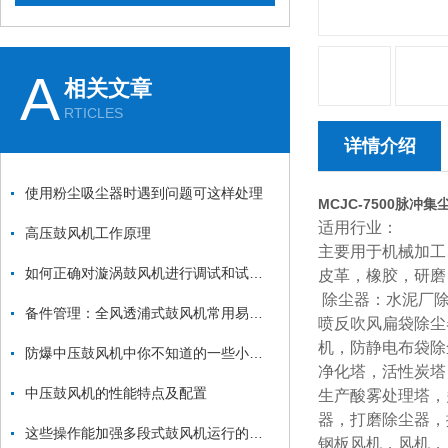
A
相关文章
RTICLES
详情介绍
使用粉尘吸尘器时遇到问题可这样处理
MCJC-7500脉冲
适用行业：
高压鼓风机工作原理
主要用于机械加工
如何正确对漩涡鼓风机进行调试和试机？
皮革，橡胶，研磨
除尘器：水泥厂除
备件管理：全风透浦式鼓风机常用易损件清单与更换周期建议
喷反吹风扁袋除尘
机，防静电布袋除
防爆中压鼓风机中你不知道的一些小细节
净化塔，活性炭塔
中压鼓风机的性能特点及配置
生产酸雾处理塔，
器，打磨除尘器，
这些操作能加强多段式鼓风机运行的稳定性
钢板风机，风机，