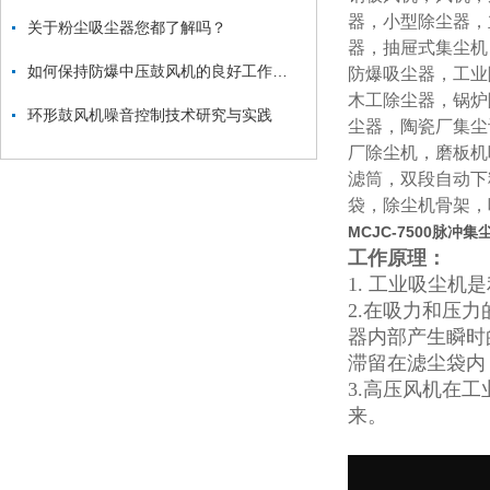
器，小型除尘器，
关于粉尘吸尘器您都了解吗？
器，抽屉式集尘机
如何保持防爆中压鼓风机的良好工作状态？
防爆吸尘器，工业
木工除尘器，锅炉
环形鼓风机噪音控制技术研究与实践
尘器，陶瓷厂集尘
厂除尘机，磨板机
滤筒，双段自动下
袋，除尘机骨架，
MCJC-7500脉冲
工作原理：
1. 工业吸尘
2.在吸力和压
器内部产生瞬时
滞留在滤尘袋内
3.高压风机在
来。