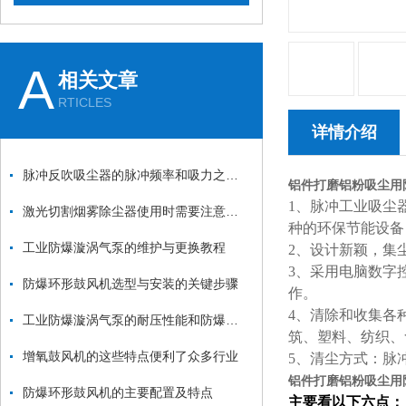
A
相关文章
RTICLES
详情介绍
脉冲反吹吸尘器的脉冲频率和吸力之间的关系是什么？
铝件打磨铝粉吸尘用
1、脉冲工业吸尘
激光切割烟雾除尘器使用时需要注意哪些要点？
种的环保节能设备
工业防爆漩涡气泵的维护与更换教程
2、设计新颖，集
3、采用电脑数字
防爆环形鼓风机选型与安装的关键步骤
作。
4、清除和收集各
工业防爆漩涡气泵的耐压性能和防爆性能如何测试？
筑、塑料、纺织、
增氧鼓风机的这些特点便利了众多行业
5、清尘方式：脉
铝件打磨铝粉吸尘用
防爆环形鼓风机的主要配置及特点
主要看以下六点：