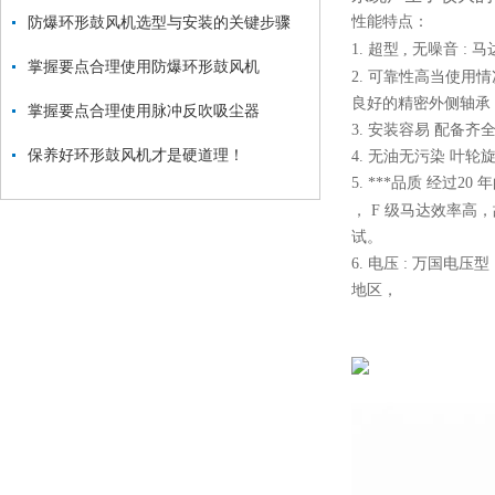
防爆环形鼓风机选型与安装的关键步骤
性能特点：
1. 超型 , 无噪音
掌握要点合理使用防爆环形鼓风机
2. 可靠性高当使
良好的精密外侧轴承
掌握要点合理使用脉冲反吹吸尘器
3. 安装容易 配
保养好环形鼓风机才是硬道理！
4. 无油无污染 叶
5. ***品质 经过
， F 级马达效率
试。
6. 电压 : 万国电压
地区，