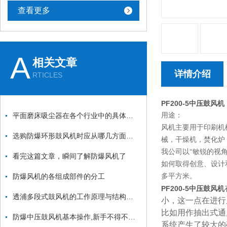
查看更多
A
相关文章
详情介绍
RTICLES
PF200-5中压鼓风机
平面磨床吸尘器在各个行业中的具体应用
用途：
风机主要用于印刷机
选购防爆环形鼓风机时应从哪几方面考虑？
械，干燥机，焚化炉
我公司以“敏锐的视
看完这篇文章，瞬间了解防爆风机了
如何取得创意、设计和
防爆风机的各组成部件的分工
多平方米。
PF200-5中压鼓风机
透浦多段式鼓风机的工作原理与结构特点详解
小，这一点在进行
比如用作抽出式通
防爆中压鼓风机基本操作,新手不得不看！
系统产生了较大的