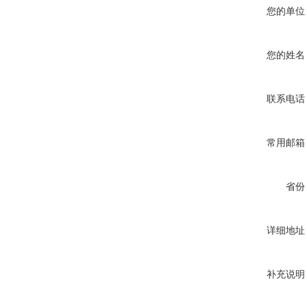
您的单位
您的姓名
联系电话
常用邮箱
省份
详细地址
补充说明