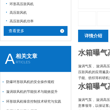
环形高压鼓风机
高压鼓风机
高压鼓风机功率
查看更多
详情介绍
水箱曝气
A
相关文章
RTICLES
漩涡气泵 、旋涡高
压鼓风机的应用遍及
子能、纺织等科研机
防爆环形鼓风机的安全操作规程
水箱曝气
漩涡鼓风机的节能技术与能效提升
漩涡气泵 、旋涡高
环形鼓风机噪音控制技术研究与实践
意事项等，以保证客