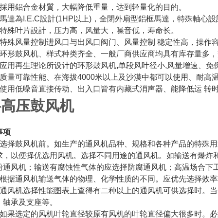
用鋁合金材質，大幅降低重量，达到轻量化的目的。
達為I.E.C設計(1HP以上)，全閉外扇型鋁框馬達，特殊軸心
殊叶片設計，压力高，风量大，噪音低，寿命长。
殊风量控制进风口与出风口阀门、风量控制 稳定性高，操作
形鼓风机、样式种类齐全、一般厂商供应商均具有库存量多，
用再生理论所设计的环形鼓风机,单段风叶径小,风量增速、免
量可靠性能、在海拔4000米以上及沙漠中都可以使用、耐高
用低噪音直接传动、出入口皆有内藏式消声器、能降低运 转
料高压鼓风机
事项
择鼓风机前。如生产的通风机品种、规格和各种产品的特殊用
求，以便择优选用风机。选择不同用途的通风机。如输送有爆炸
粉通风机；输送有腐蚀性气体的应选择防腐通风机；高温场合下
据通风机输送气体的物理、化学性质的不同。应优先选择效率
风机选择性能图表上查得有二种以上的通风机可供选择时。当
、轴承及支座等。
果选定的风机叶轮直径较原有风机的叶轮直径偏大很多时。必