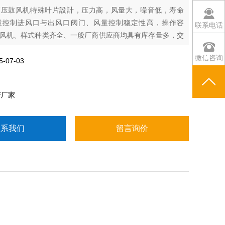
高压鼓风机特殊叶片設計，压力高，风量大，噪音低，寿命
量控制进风口与出风口阀门、风量控制稳定性高，操作容
联系电话
风机、样式种类齐全、一般厂商供应商均具有库存量多，交
微信咨询
07-03
产厂家
联系我们
留言询价