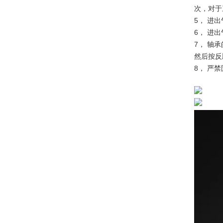
次，对于
5， 进
6， 进
7， 轴
然后按反
8， 严