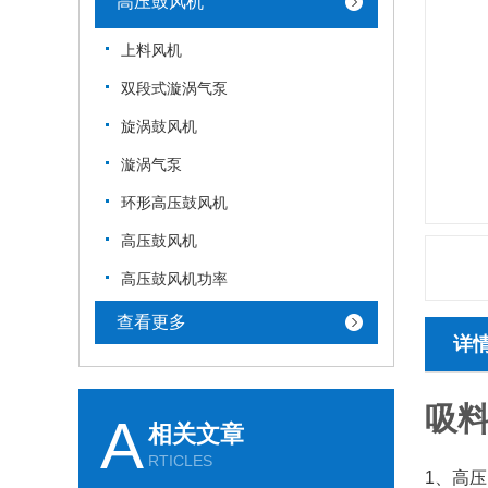
高压鼓风机
上料风机
双段式漩涡气泵
旋涡鼓风机
漩涡气泵
环形高压鼓风机
高压鼓风机
高压鼓风机功率
查看更多
详
吸
A
相关文章
RTICLES
1、高