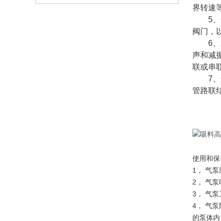
界转速
5、选
阀门，
6、对
声和减
联或串
7、选
管路联
使用和保
1， 气
2， 气
3， 气
4， 气
的泵体内