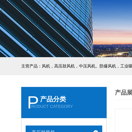
主营产品：风机，高压鼓风机，中压风机。防爆风机，工业
产品
P
产品分类
RODUCT CATEGORY