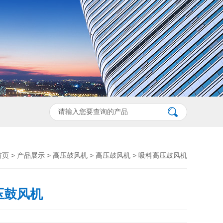
首页
>
产品展示
>
高压鼓风机
>
高压鼓风机
> 吸料高压鼓风机
压鼓风机