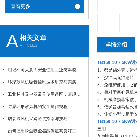
查看更多
A
相关文章
详情介绍
RTICLES
TB150-10 7.5K
切记不可大意！安全使用工业防爆漩涡气泵
1、都是铝外壳，运
2、少油或无油运转
环形鼓风机噪音控制技术研究与实践
3、免维护使用，它
4、相对于离心风机
工业脉冲吸尘器常见使用误区，请规避！
5、机械磨损非常微
防爆环形鼓风机的安全操作规程
6、低噪音加马达式
7、体积小型，易于
增氧鼓风机采购避坑指南与技巧
TB150-10 7.5K
应用：
如何使用粉尘吸尘器能保证其良好工作状态？
印制电路板（PCB