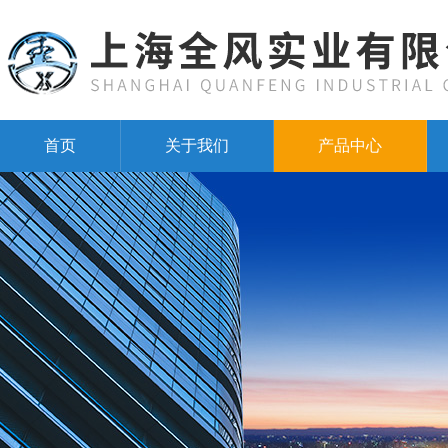
首页
关于我们
产品中心