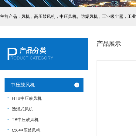
主营产品：风机，高压鼓风机，中压风机。防爆风机，工业吸尘器，工业
产品展示
P
产品分类
RODUCT CATEGORY
中压鼓风机
HTB中压鼓风机
透浦式风机
TB中压鼓风机
CX-中压鼓风机