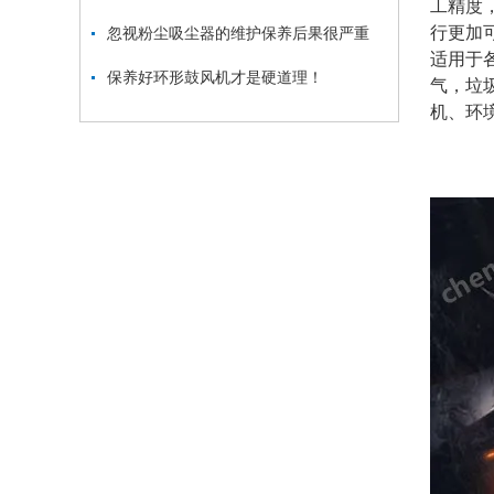
工精度
行更加
忽视粉尘吸尘器的维护保养后果很严重
适用于
保养好环形鼓风机才是硬道理！
气，垃
机、环