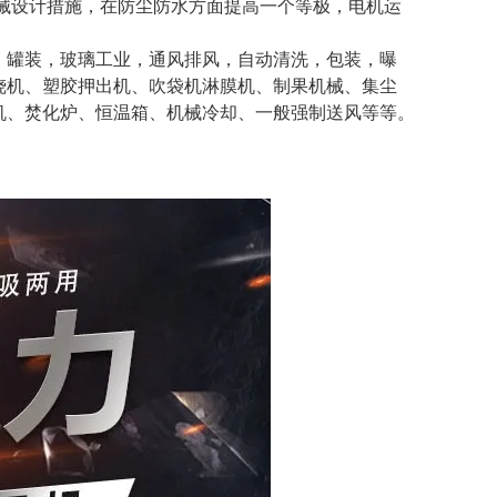
械设计措施，在防尘防水方面提高一个等极，电机运
，罐装，玻璃工业，通风排风，自动清洗，包装，曝
烧机、塑胶押出机、吹袋机淋膜机、制果机械、集尘
机、焚化炉、恒温箱、机械冷却、一般强制送风等等。