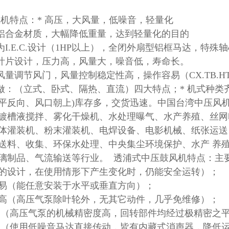
机特点：* 高压，大风量，低噪音，轻量化
用铝合金材质，大幅降低重量，达到轻量化的目的
达为I.E.C.设计（1HP以上），全闭外扇型铝框马达，特
殊叶片设计，压力高，风量大，噪音低，寿命长。
殊风量调节风门，风量控制稳定性高，操作容易（CX.TB.H
改做：（立式、卧式、隔热、直流）四大特点；* 机式种
平反向、风口朝上)库存多，交货迅速。中国台湾中压风
镀槽液搅拌、雾化干燥机、水处理曝气、水产养殖、丝网
体灌装机、粉末灌装机、电焊设备、电影机械、纸张运送
送料、收集、环保水处理、中央集尘环境保护、水产 养
璃制品、气流输送等行业。 透浦式中压鼓风机特点：主
的设计，在使用情形下产生变化时，仍能安全运转）；
易（能任意安装于水平或垂直方向）；
高（高压气泵除叶轮外，无其它动件，几乎免维修）；
 （高压气泵的机械精密度高，回转部件均经过极精密之
 （使用低噪音马达直接传动，皆有内藏式消声器，降低