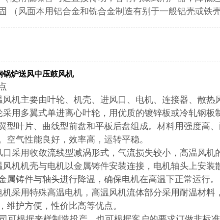
固 （风面本用铝合金和铣合金制造有别于一般铝壳或铁
点
温风机主要由叶轮、机壳、进风口、电机、连接器、散热
轮采用多翼式单进离心叶轮，用优质的镀锌板或冷轧钢板
翼型叶片、曲线型前盘和平板后盘组成。材料用强度高、
。空气性能良好，效率高，运转平稳。
风口采用收敛流线型减涡形式，气流损失较小，高温风机
温风机机壳与电机以金属铸件安装连接，电机轴头上安装
金属铸件与轴头进行降温，确保电机在高温下正常运行。
电机采用特殊高温电机，高温风机流体部分采用耐温材料
，维护方便，性价比高等优点。
可根据来样制造投产，也可根据客户的要求订做非标准品