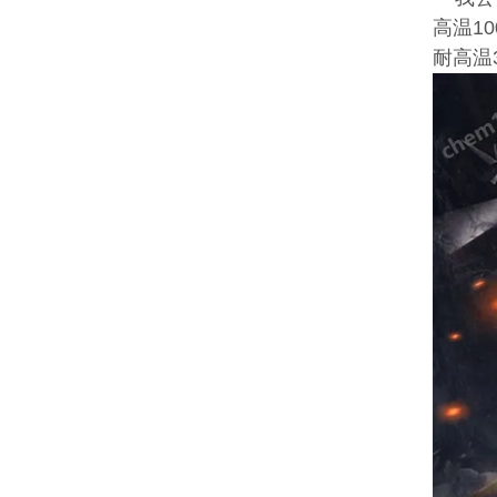
高温1
耐高温