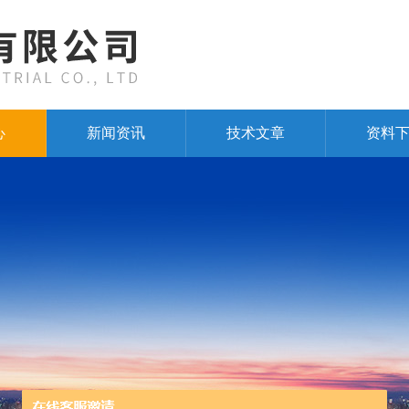
心
新闻资讯
技术文章
资料