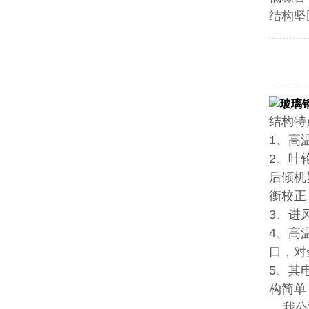
结构坚
结构特
1、高
2、叶
后倾机
衡校正
3、进
4、高
口，对
5、其
构简单
我公司