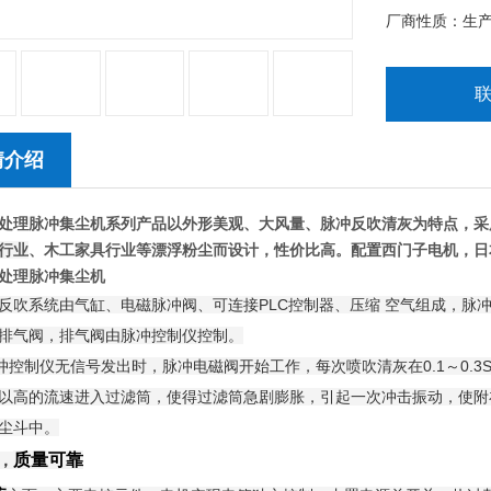
厂商性质：生
情介绍
处理脉冲集尘机
系列产品以外形美观、大风量、脉冲反吹清灰为特点，采
行业
、木工家具行业等漂浮粉尘而设计，性价比高。配置西门子电机，日
处理脉冲集尘机
反吹系统由气缸、电磁脉冲阀、可连接PLC控制器、压缩 空气组成，脉
排气阀，排气阀由脉冲控制仪控制。
制仪无信号发出时，脉冲电磁阀开始工作，每次喷吹清灰在0.1～0.3
以高的流速进入过滤筒，使得过滤筒急剧膨胀，引起一次冲击振动，使附
尘斗中。
质量可靠
，