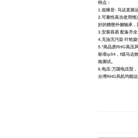
特点：
1.低噪音: 马达直
2.可靠性高当使用情
好的精密外侧轴承，
3.安装容易 配备
4.无油无污染 叶轮
5.*高品质RHG
标准ip54，f级
格测试。
6.电压:万国电压型，
台湾RHG风机均能达