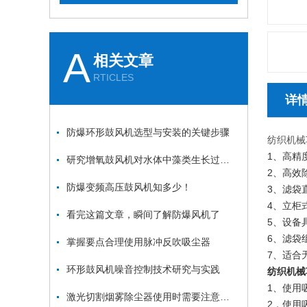
A
相关文章
RTICLES
详
防爆环形鼓风机选型与安装的关键步骤
纺织机械
1、高精
研究增氧鼓风机对水体中藻类生长过程的影响及其与溶解氧、水温之间的关系
2、高效
防爆变频高压鼓风机知多少！
3、滤袋
4、立柜
看完这篇文章，瞬间了解防爆风机了
5、设备
6、滤袋
掌握要点合理使用脉冲反吹吸尘器
7、适合
环形鼓风机噪音控制技术研究与实践
纺织机械
1、使用
激光切割烟雾除尘器使用时需要注意哪些要点？
2．使用