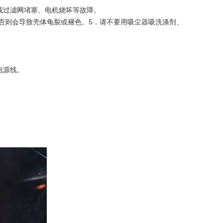
或过滤网堵塞、电机烧坏等故障。
否则会导致壳体龟裂或褪色。5．请不要用吸尘器吸洗涤剂、
电源线。