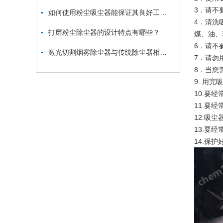
3．请不
如何使用粉尘吸尘器能保证其良好工作状态？
4．清洗
打磨粉尘除尘器的设计特点有哪些？
煤、油、
6．请不
激光切割烟雾除尘器与传统除尘器相比有哪些优势？
7．请勿
8．当您
9..用
10.要
11.要
12.吸
13.要
14.保