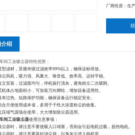
厂商性质：生
情介绍
车间工业吸尘器特性优势：
度型滤材，亚微米级过滤效率99%以上，确保达标排放。
除尘风机，吸力强、风量大、噪音低、效率高、运转平稳。
直立安装，过滤面均匀，停机振打清灰，避免粉尘二次吸附。
式机体占地面积小，可加装万向脚轮，增加设备适用性。
具有过热、短路保护功能，确保设备运行稳定安全。
组合方便使用成本省，多用于干性大浓度粉尘的收集。
无压缩气源场合使用，大大增加除尘器适用。
车间工业吸尘器
使用注意事项：
吸尘器时，请注意不要使吸入口堵塞，否则会引起电机过载，损伤电机。
吸尘器时，请注意要装好滤尘袋，以免灰尘进入电机室。