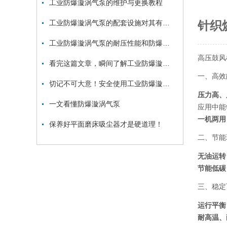
工业防爆漩涡气泵的维护与更换教程
工业防爆漩涡气泵的配套设施对其有一定的推动和保护作用
针织
工业防爆漩涡气泵的耐压性能和防爆性能如何测试？
高压鼓风
看完这篇文章，瞬间了解工业防爆漩涡气泵了
一、高效
切记不可大意！安全使用工业防爆漩涡气泵
压力高、
一文看懂防爆漩涡气泵
应用中能
一机两用
保养好平面磨床吸尘器才是硬道理！
二、节能
无油运转
节能低碳
三、稳定
运行平衡
耐高温、