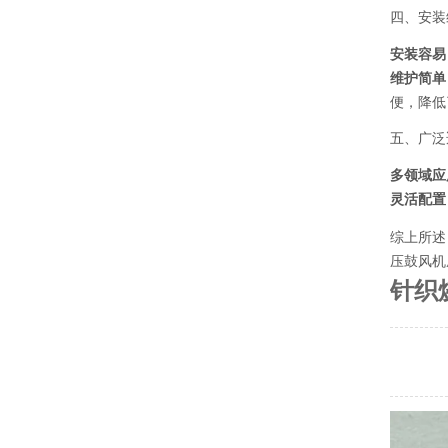
四、安装
安装容易
维护简单
便，降低
五、广泛
多领域应
灵活配置
综上所述
压鼓风机
针织