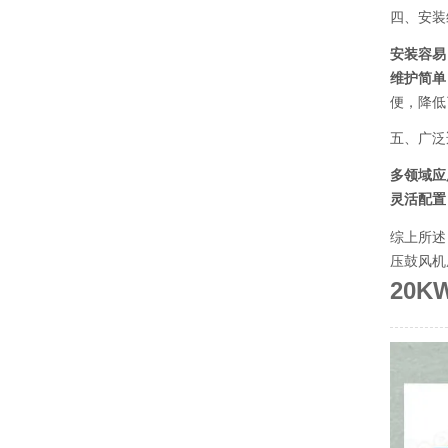
四、安装
安装容易
维护简单
便，降低
五、广泛
多领域应
灵活配置
综上所述
压鼓风机
20