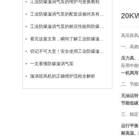
工业防爆漩涡气泵的维护与更换教程
工业防爆漩涡气泵的配套设施对其有一定的推动和保护作用
20
工业防爆漩涡气泵的耐压性能和防爆性能如何测试？
高压鼓风
看完这篇文章，瞬间了解工业防爆漩涡气泵了
一、高效
切记不可大意！安全使用工业防爆漩涡气泵
压力高、
一文看懂防爆漩涡气泵
应用中能
一机两用
漩涡鼓风机的正确维护流程全解析
二、节能
无油运转
节能低碳
三、稳定
运行平衡
耐高温、