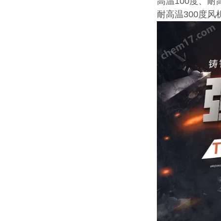
高温100度、耐
耐高温300度风