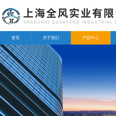
首页
关于我们
产品中心