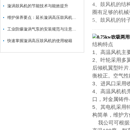
4、鼓风机的结
漩涡鼓风机的节能技术与能效提升
圈有足够的机械
维护保养要点：延长漩涡高压鼓风机使用寿命
5、鼓风机的转
工业防爆漩涡气泵的安装规范与注意事项：从基础固定到管道连接的全流程
快速掌握漩涡高压鼓风机的使用秘籍
结构特点
1、高温风机主
2、叶轮采用多
后倾机翼型叶片
衡校正。空气性
3、进风口采用
4、高温风机机
口，对金属铸件
5、其电机采用
构简单，维护方
我公司可根据来