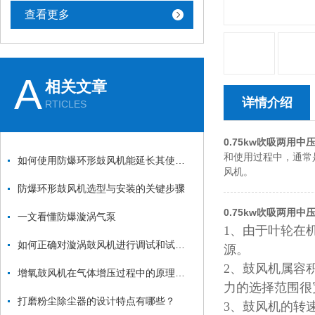
查看更多
A
相关文章
详情介绍
RTICLES
0.75kw吹吸两用中
和使用过程中，通常
如何使用防爆环形鼓风机能延长其使用寿命？
风机。
防爆环形鼓风机选型与安装的关键步骤
0.75kw吹吸两用中
一文看懂防爆漩涡气泵
1、由于叶轮在
如何正确对漩涡鼓风机进行调试和试机？
源。
2、鼓风机属容
增氧鼓风机在气体增压过程中的原理和应用
力的选择范围很
打磨粉尘除尘器的设计特点有哪些？
3、鼓风机的转