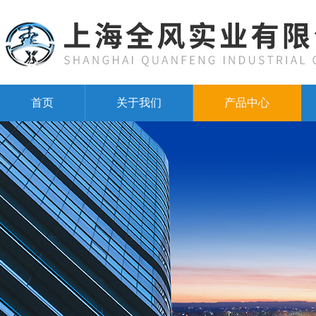
首页
关于我们
产品中心