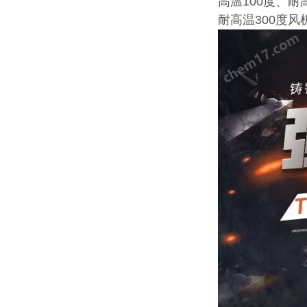
高温100度、耐
耐高温300度风