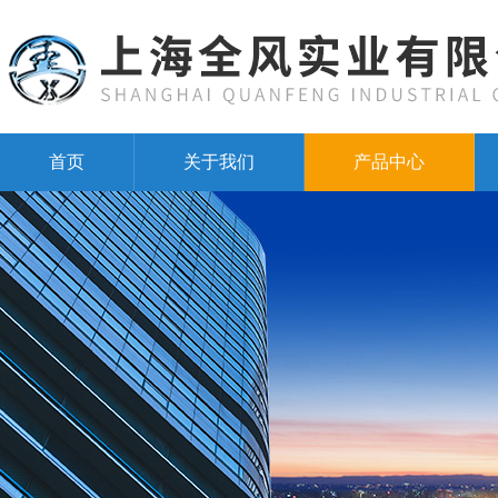
首页
关于我们
产品中心