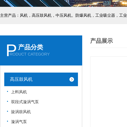
主营产品：风机，高压鼓风机，中压风机。防爆风机，工业吸尘器，工业
产品展示
P
产品分类
RODUCT CATEGORY
高压鼓风机
上料风机
双段式漩涡气泵
旋涡鼓风机
漩涡气泵