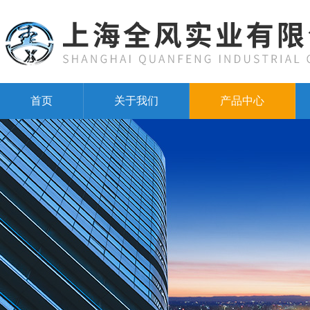
首页
关于我们
产品中心