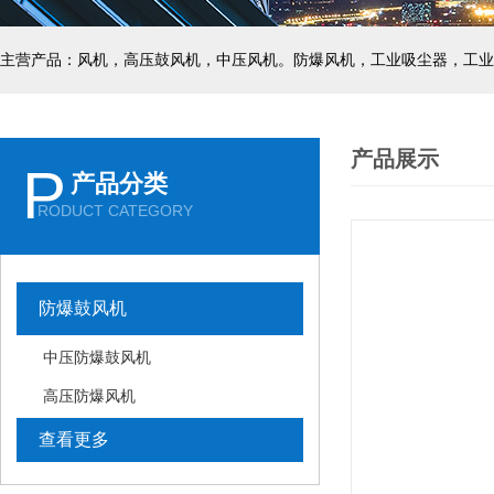
主营产品：风机，高压鼓风机，中压风机。防爆风机，工业吸尘器，工业
产品展示
P
产品分类
RODUCT CATEGORY
防爆鼓风机
中压防爆鼓风机
高压防爆风机
查看更多