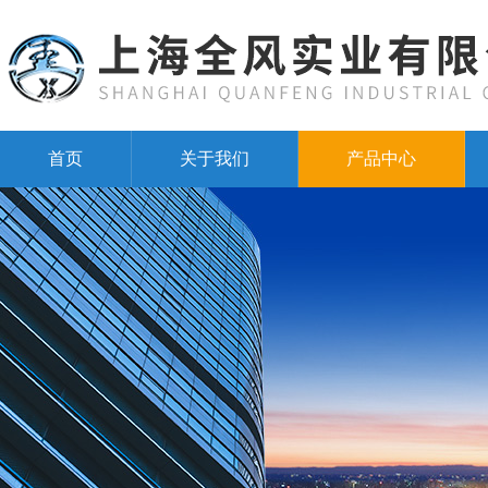
首页
关于我们
产品中心