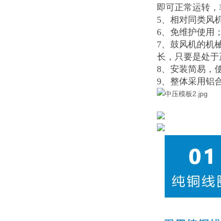
即可正常运转
5、相对同类
6、免维护使
7、鼓风机的机
长，只要是处于
8、安装简易
9、整体采用铝