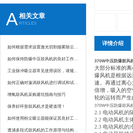
A
相关文章
RTICLES
详情介绍
如何根据需求设置激光切割烟雾除尘器的参数？
如何保持防爆中压鼓风机的良好工作状态？
370W中压防爆鼓风
大部分标准的离
工业脉冲吸尘器常见使用误区，请规避！
爆风机是根据远
速。再通过离心
如何正确对漩涡鼓风机进行调试和试机？
倍增，吸入的空
增氧鼓风机采购避坑指南与技巧
轮的运转而产生
370W中压防爆鼓风
保养好环形鼓风机才是硬道理！
2.1 电动风机的隔爆
如何使用粉尘吸尘器能保证其良好工作状态？
2.2 电动风机主
2.3 电动风机的
透浦多段式鼓风机的工作原理与结构特点详解