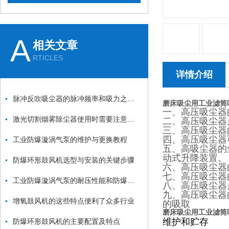
A
相关文章
RTICLES
详情介绍
脉冲反吹吸尘器的脉冲频率和吸力之间的关系是什么？
磨床吸尘用工业滤筒
一、高压吸尘器的
激光切割烟雾除尘器使用时需要注意哪些要点？
二、高压吸尘器
三、高压吸尘器的
四、高压吸尘器
工业防爆漩涡气泵的维护与更换教程
五、高吸尘器的
动式升降装置。
防爆环形鼓风机选型与安装的关键步骤
六、高压吸尘器
七、高压吸尘器
工业防爆漩涡气泵的耐压性能和防爆性能如何测试？
八、高压吸尘器
九、高压吸尘器
增氧鼓风机的这些特点便利了众多行业
的吸取
磨床吸尘用工业滤筒
维护和贮存
防爆环形鼓风机的主要配置及特点