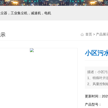
吸尘器，工业集尘机，减速机，电机
展示
首页
>
产品展
小区污
描述：小区污
1、特殊叶片
2、风量控制
3、样式种类
4、绝缘性能
更新时间：2025-
染,保养容易,
产品型号：