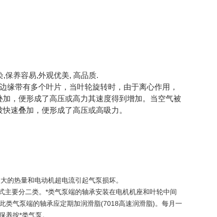
,保养容易,外观优美, 高品质.
轮边缘带有多个叶片，当叶轮旋转时，由于离心作用，
叠加，便形成了高压或高力其速度得到增加。当空气被
被快速叠加，便形成了高压或高吸力。
过大的热量和电动机超电流引起气泵损坏。
式主要分二类。*类气泵端的轴承安装在电机机座和叶轮中间
类气泵端的轴承应定期加润滑脂(7018高速润滑脂)。每月一
保养按*类气泵。