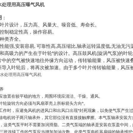
水处理用高压曝气风机
明
：
殊叶片设计，压力高、风量大、噪音低、寿命长。
量控制稳定性高，操作容易。
式种类齐全。
性能强,安装容易, 可靠性高,高压缩比,轴承运转温度低,无油无污染
压和高吸力的产生在于叶轮*的设计。高压鼓风机(旋涡气泵)的叶
片中的空气被快速地往外缘方向运动，传转输能量，风压被快速
新导入叶轮后，将再次被加速。由于多个叶片传转输能量，风压
养
泵应放置在较平稳的地方，周围环境应清洁、干燥、通风。
泵叶轮旋转方向必须与风扇罩壳上所标箭头方向*。
泵工作时，应避免风机的进风口和出风口出现*封死现象，以免使气泵产生
泵除电机转子两只轴承外，其它部位没有直接接触摩擦。本气泵轴承安装方
，这类气泵平时不需要加润滑脂。二类气泵端的轴承是安装在泵盖中间，此
三班连续工作的气泵应当增加加油次数。此类气泵电机风扇端的轴承维护