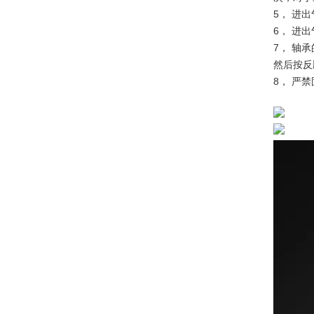
5， 进
6， 进
7， 轴
然后按反
8， 严