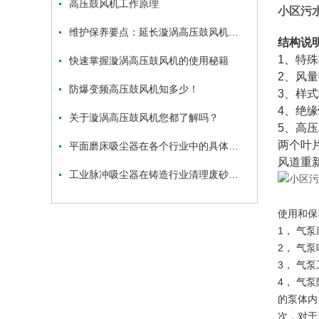
高压鼓风机工作原理
小区污
维护保养要点：延长漩涡高压鼓风机使用寿命
结构说
1、特
快速掌握漩涡高压鼓风机的使用秘籍
2、风
防爆变频高压鼓风机知多少！
3、样
4、绝缘
关于漩涡高压鼓风机您都了解吗？
5、高
两个叶
平面磨床吸尘器在各个行业中的具体应用
风道重
工业脉冲吸尘器在铸造行业清理废砂、金属毛刺中的应用
使用和保
1， 气
2， 气
3， 气
4， 气
的泵体内
次，对于