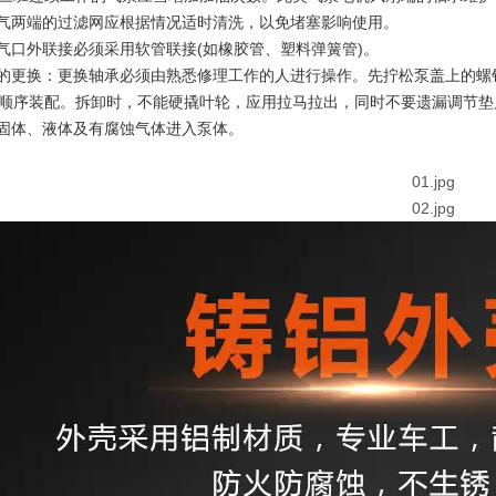
出气两端的过滤网应根据情况适时清洗，以免堵塞影响使用。
出气口外联接必须采用软管联接(如橡胶管、塑料弹簧管)。
承的更换：更换轴承必须由熟悉修理工作的人进行操作。先拧松泵盖上的
顺序装配。拆卸时，不能硬撬叶轮，应用拉马拉出，同时不要遗漏调节垫
禁固体、液体及有腐蚀气体进入泵体。