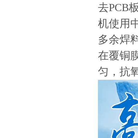
去PC
机使用
多余焊
在覆铜
匀，抗