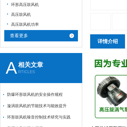
环形高压鼓风机
高压鼓风机
高压鼓风机功率
查看更多
详情介绍
A
相关文章
RTICLES
防爆环形鼓风机的安全操作规程
漩涡鼓风机的节能技术与能效提升
环形鼓风机噪音控制技术研究与实践