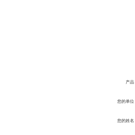
产品
您的单位
您的姓名