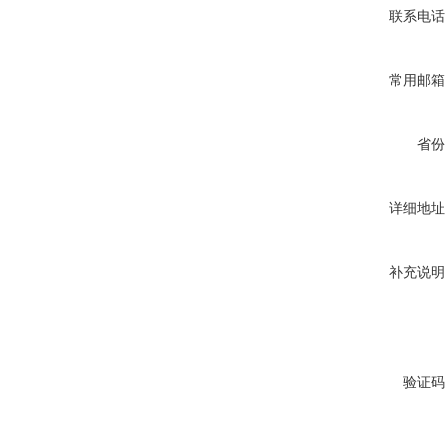
联系电话
常用邮箱
省份
详细地址
补充说明
验证码