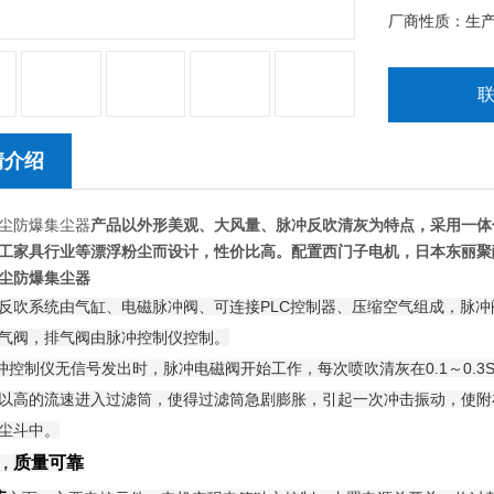
厂商性质：生
情介绍
尘防爆集尘器
产品以外形美观、大风量、脉冲反吹清灰为特点，采用一体
工家具行业等漂浮粉尘而设计，性价比高。配置西门子电机，日本东丽聚
尘防爆集尘器
反吹系统由气缸、电磁脉冲阀、可连接PLC控制器、压缩空气组成，脉
气阀，排气阀由脉冲控制仪控制。
制仪无信号发出时，脉冲电磁阀开始工作，每次喷吹清灰在0.1～0.3
以高的流速进入过滤筒，使得过滤筒急剧膨胀，引起一次冲击振动，使附
尘斗中。
质量可靠
，