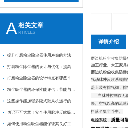
A
相关文章
RTICLES
详情介绍
提升打磨粉尘除尘器使用寿命的方法
磨边机粉尘收集防爆
加工行业
、木工家具
打磨粉尘除尘器的设计与优化：提高效率与降低能耗
磨边机粉尘收集防爆
打磨粉尘除尘器的设计特点有哪些？
气动脉冲反吹系统由
盖上装有排气阀，排
粉尘吸尘器的环保性能评估：节能与减排
当脉冲控制仪无信号
这些操作能加强多段式鼓风机运行的稳定性
果。空气以高的流速
抖落至集尘斗中。
切记不可大意！安全使用脉冲反吹吸尘器
质量可
电控系统，
如何使用粉尘吸尘器能保证其良好工作状态？