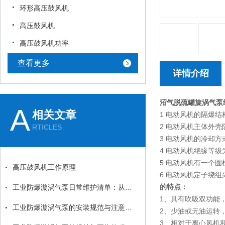
环形高压鼓风机
高压鼓风机
高压鼓风机功率
查看更多
详情介绍
沼气脱硫罐旋涡气泵
A
相关文章
1 电动风机的隔爆结构具有
2 电动风机主体外壳防
RTICLES
3 电动风机的冷却方式
4 电动风机绝缘等
5 电动风机有一个
高压鼓风机工作原理
6 电动风机定子绕
的特点：
工业防爆漩涡气泵日常维护清单：从防爆面检查到密封件更换的安全流程
1、具有吹吸双功能
工业防爆漩涡气泵的安装规范与注意事项：从基础固定到管道连接的全流程
2、少油或无油运转
3、相对于离心风机