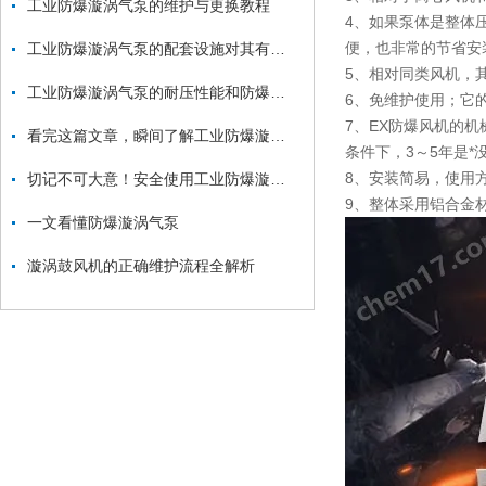
工业防爆漩涡气泵的维护与更换教程
4、如果泵体是整体
便，也非常的节省安
工业防爆漩涡气泵的配套设施对其有一定的推动和保护作用
5、相对同类风机，
工业防爆漩涡气泵的耐压性能和防爆性能如何测试？
6、免维护使用；它
7、EX防爆风机的
看完这篇文章，瞬间了解工业防爆漩涡气泵了
条件下，3～5年是
8、安装简易，使用
切记不可大意！安全使用工业防爆漩涡气泵
9、整体采用铝合金
一文看懂防爆漩涡气泵
漩涡鼓风机的正确维护流程全解析