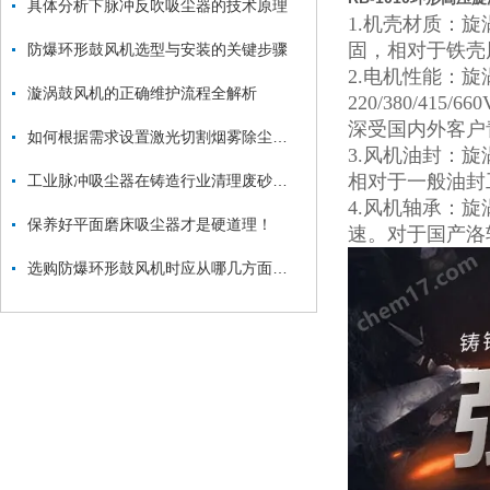
具体分析下脉冲反吹吸尘器的技术原理
1.机壳材质：
固，相对于铁壳
防爆环形鼓风机选型与安装的关键步骤
2.电机性能：旋
漩涡鼓风机的正确维护流程全解析
220/380/4
深受国内外客户
如何根据需求设置激光切割烟雾除尘器的参数？
3.风机油封：旋
相对于一般油封
工业脉冲吸尘器在铸造行业清理废砂、金属毛刺中的应用
4.风机轴承：旋
保养好平面磨床吸尘器才是硬道理！
速。对于国产洛
选购防爆环形鼓风机时应从哪几方面考虑？