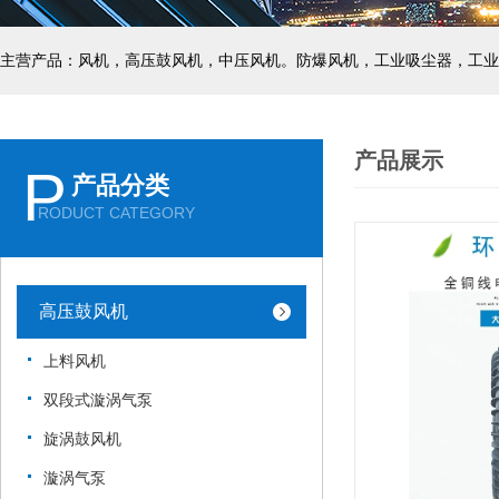
主营产品：风机，高压鼓风机，中压风机。防爆风机，工业吸尘器，工业
产品展示
P
产品分类
RODUCT CATEGORY
高压鼓风机
上料风机
双段式漩涡气泵
旋涡鼓风机
漩涡气泵