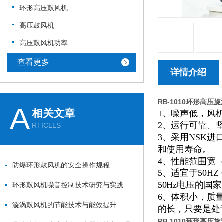
环形高压鼓风机
高压鼓风机
高压鼓风机功率
查看更多
详情介绍
RB-1010环形高压
A
相关文章
1、噪声
低
，风
2、运行可靠、
RTICLES
3、采用NSK
和使用寿命。
4、性能范围宽
防爆环形鼓风机的安全操作规程
5、适宜于50H
50Hz电压的
环形鼓风机噪音控制技术研究与实践
6、体积小，质
漩涡鼓风机的节能技术与能效提升
的长，只要是处
RB-1010环形高压