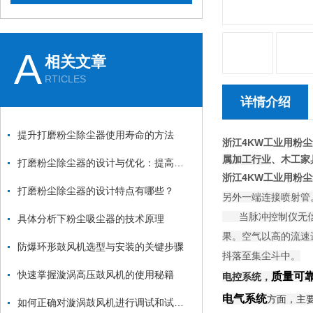
A
相关文章
RTICLES
详情介绍
提升打磨粉尘除尘器使用寿命的方法
浙江4KW工业用粉
属加工行业
、木工家
打磨粉尘除尘器的设计与优化：提高效率与降低能耗
浙江4KW工业用粉
打磨粉尘除尘器的设计特点有哪些？
另外一端连接喷射管
当脉冲控制仪无信号
具体分析下粉尘吸尘器的技术原理
果。空气以高的流速
防爆环形鼓风机选型与安装的关键步骤
抖落至集尘斗中。
快速掌握漩涡高压鼓风机的使用秘籍
质量可
电控系统，
电气系统
方面，主
如何正确对漩涡鼓风机进行调试和试机？