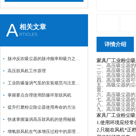
A
相关文章
RTICLES
详情介绍
脉冲反吹吸尘器的脉冲频率和吸力之间的关系是什么？
家具厂工业粉尘吸
一、高压吸尘器的吸
二、高压吸尘器是
高压鼓风机工作原理
三、高压吸尘器的功
四、高压吸尘器可
工业防爆漩涡气泵的安装规范与注意事项：从基础固定到管道连接的全流程
五、高吸尘器的尘
置。
六、高压吸尘器的
掌握要点合理使用防爆环形鼓风机
七、高压吸尘器的
八、高压吸尘器是
提升打磨粉尘除尘器使用寿命的方法
九、高压吸尘器的
家具厂工业粉尘吸
快速掌握漩涡高压鼓风机的使用秘籍
1.使用环境应经
2.只能在风机*
增氧鼓风机在气体增压过程中的原理和应用