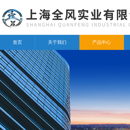
首页
关于我们
产品中心