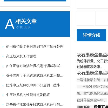
A
相关文章
RTICLES
详情介绍
使用粉尘吸尘器时遇到问题可这样处理
吸石墨粉尘集尘
高压鼓风机工作原理
为
粉体行业
、化工行
如何正确对漩涡鼓风机进行调试和试机？
过滤精度和效率。
吸石墨粉尘集尘
备件管理：全风透浦式鼓风机常用易损件清单与更换周期建议
一端连接喷射管。在
防爆中压鼓风机中你不知道的一些小细节
当脉冲控制仪无信号
果。空气以高的流速
中压鼓风机的性能特点及配置
被抖落至集尘斗中。
这些操作能加强多段式鼓风机运行的稳定性
质量可
电控系统，