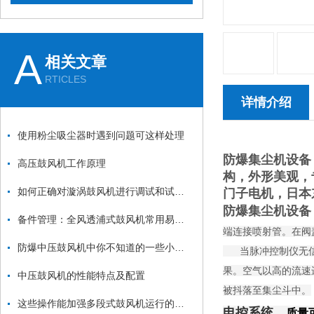
A
相关文章
RTICLES
详情介绍
使用粉尘吸尘器时遇到问题可这样处理
防爆集尘机设备
高压鼓风机工作原理
构，外形美观，
如何正确对漩涡鼓风机进行调试和试机？
门子电机，日本
防爆集尘机设备
备件管理：全风透浦式鼓风机常用易损件清单与更换周期建议
端连接喷射管。在阀
防爆中压鼓风机中你不知道的一些小细节
当脉冲控制仪无信号
果。空气以高的流速
中压鼓风机的性能特点及配置
被抖落至集尘斗中。
这些操作能加强多段式鼓风机运行的稳定性
电控系统，
质量