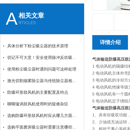
A
相关文章
RTICLES
详情介绍
具体分析下粉尘吸尘器的技术原理
切记不可大意！安全使用脉冲反吹吸尘器
气体输送防爆高压鼓
1 电动风机的隔爆结构具有
使用粉尘吸尘器时遇到问题可这样处理
2 电动风机主体外壳防
3 电动风机的冷却方式
激光切割烟雾除尘器与传统除尘器相比有哪些优势？
4 电动风机绝缘等
防爆环形鼓风机的主要配置及特点
5 电动风机有一个
6 电动风机定子绕
聊聊漩涡鼓风机使用时的疑难杂症
气体输送防爆高压鼓
1、具有吹吸双功能
选购防爆环形鼓风机时应从哪几方面考虑？
2、少油或无油运转
选购平面磨床吸尘器时需要注意哪些方面？
3、相对于离心风机