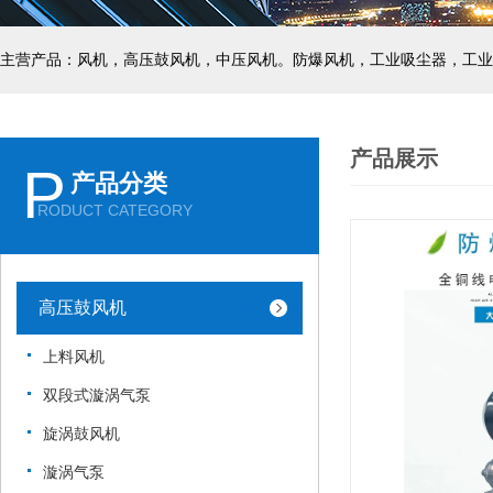
主营产品：风机，高压鼓风机，中压风机。防爆风机，工业吸尘器，工业
产品展示
P
产品分类
RODUCT CATEGORY
高压鼓风机
上料风机
双段式漩涡气泵
旋涡鼓风机
漩涡气泵